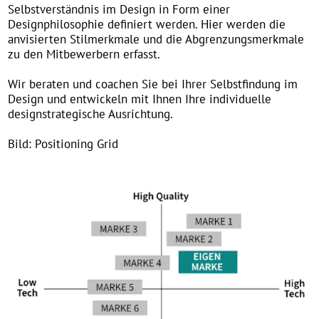
Markenvisualisierung im Designstyle
Markanz und Wiedererkennung erreicht man durch einen
eigenständigen Designstyle. Dieser repräsentiert die
Brand Cores und ist die stärkste Ausdrucksform der
Marke.
Wir entwickeln mit Ihnen auf Basis Ihrer Markenwerte
den auf Ihr Unternehmen und Ihre Zielgruppe
zugeschnittenen Designstil.
Bild: Ammann "SolidPower“-Style mit Zuordnung der
Markenwerte