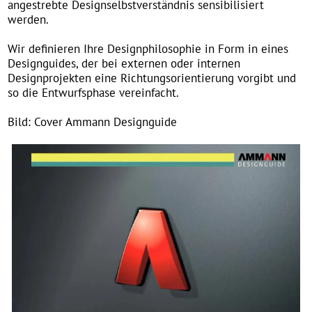
Design PR
Designorientiertheit und exzellente Designprodukte
bieten ein hervorragendes Potential, diese Werte marken-
und unternehmensorientiert zu kommunizieren. Das
betrifft die Auftritte in digitalen und Print-
Kommunikationsmedien und insbesondere die
Kommunikation von Designauszeichnungen wie reddot, if
design award etc.
Wir helfen Ihnen bei der Teilnahme an Designjurierungen
und beraten Sie bei der Planung und Durchführung Ihrer
Design PR-Maßnahmen.