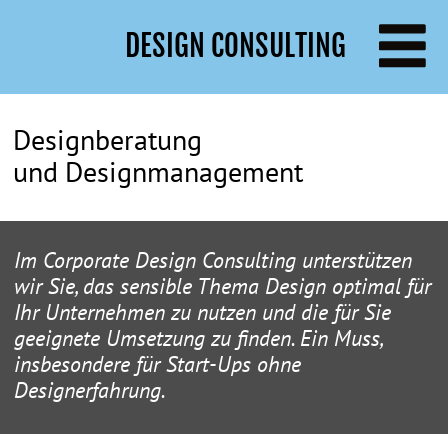
DESIGN CONSULTING
Menü
Designberatung
und Designmanagement
Im Corporate Design Consulting unterstützen
wir Sie, das sensible Thema Design optimal für
Ihr Unternehmen zu nutzen und die für Sie
geeignete Umsetzung zu finden. Ein Muss,
insbesondere für Start-Ups ohne
Designerfahrung.
Designmangement im Unternehmen
Nicht das einmalige gut gestaltete Produkt bringt
Unternehmensgewinn, sondern eine langfristig
aufgestellte designstragische Ausrichtung.
Designmanagement umfasst die Positionierung von
Design im Unternehmen, die Design- und
Markenstrategie sowie das operationale