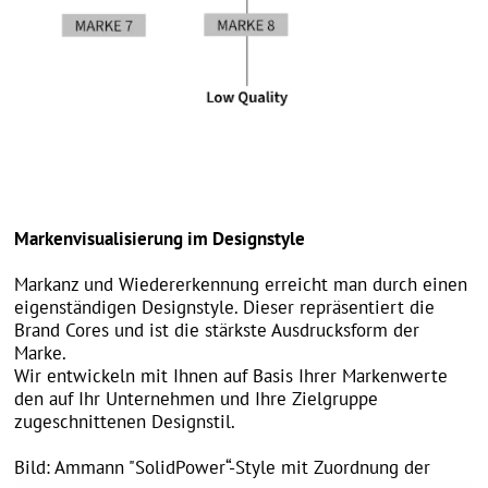
Formulierung des Design-Selbstverständnisses
Eine Designphilosophie und daraus abgeleitete
Designrichtlinien machen nur dann einen Sinn, wenn sie
auch in verständlicher Form im Unternehmen und
gegenüber externen Vertragspartnern kommuniziert
werden. So können Mitarbeiter und Dienstleister für das
angestrebte Designselbstverständnis sensibilisiert
werden.
Wir definieren Ihre Designphilosophie in Form in eines
Designguides, der bei externen oder internen
Designprojekten eine Richtungsorientierung vorgibt und
so die Entwurfsphase vereinfacht.
Bild: Cover Ammann Designguide